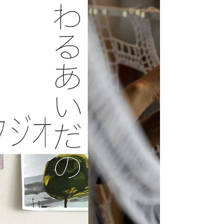
要） 会場：那覇文化芸術劇場 なはーと 小
劇場 住所：沖縄県那覇市久茂地3-26-27
https://www.nahart.jp/sp/ 主催：那覇市 企
画・制作：那覇文化芸術劇場なはーと 企
画・運営：ヨルベ イベント詳
細:https://www.nahart.jp/sp/course/artistcondi
tion2/ 8月1日（土） 開場 AM9：45～
■10:00～11:50 「制作環境を見つめなおす
１ー美術・写真ー」 伊波リンダ／上江洲仁
美／上地萌／喜納祥子／金城徹／上地里佳
（司会） ■13:00～14:30 「制作環境を見つ
めなおす２ー伝統芸能・工芸ー」 髙里風花
／玉城匠／島袋郁弥／仲嶺良盛／仲嶺絵里奈
（司会）...