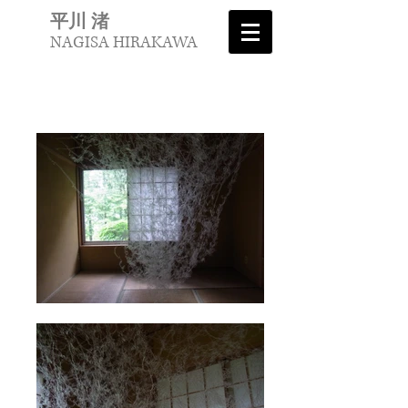
平川 渚
NAGISA HIRAKAWA