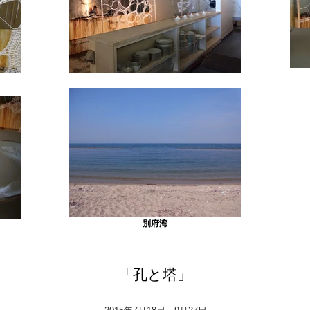
別府湾
「孔と塔」