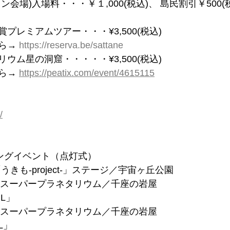
会場)入場料・・・￥１,000(税込)、 島民割引￥500(
プレミアムツアー・・・¥3,500(税込)
ら→ 
https://reserva.be/sattane
ウム星の洞窟・・・・・¥3,500(税込)
ら→ 
https://peatix.com/event/4615115
/
ニングイベント（点灯式）
「うきも-project-」ステージ／宇宙ヶ丘公園
洞窟スーパープラネタリウム／千座の岩屋
L」
洞窟スーパープラネタリウム／千座の岩屋
L」