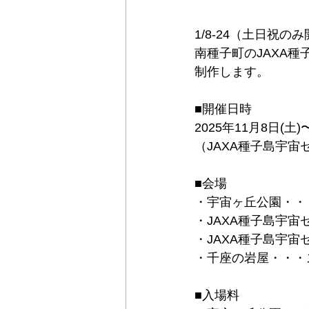
1/8-24（土日祝
南種子町のJAXA
制作します。
■開催日時
2025年11月8日(土)
（JAXA種子島宇宙
■会場
・宇宙ヶ丘公園・・
・JAXA種子島宇
・JAXA種子島宇
・千座の岩屋・・・
■入場料